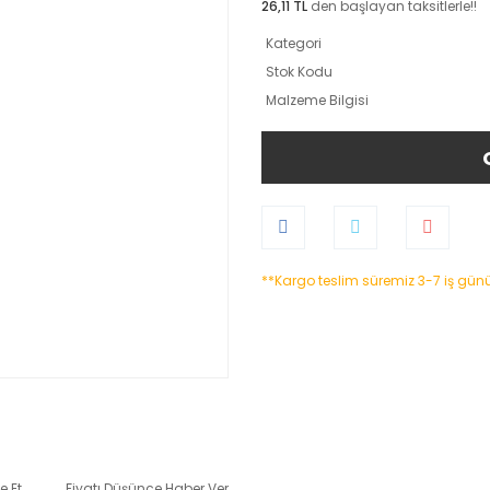
26,11 TL
den başlayan taksitlerle!!
Kategori
Stok Kodu
Malzeme Bilgisi
**Kargo teslim süremiz 3-7 iş gün
e Et
Fiyatı Düşünce Haber Ver