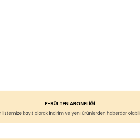
E-BÜLTEN ABONELİĞİ
 listemize kayıt olarak indirim ve yeni ürünlerden haberdar olabilir