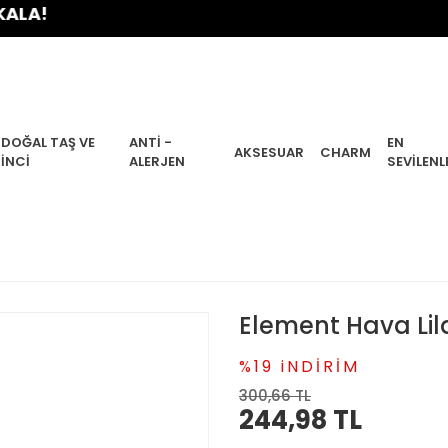
DOĞAL TAŞ VE
ANTI -
EN
AKSESUAR
CHARM
İNCI
ALERJEN
SEVILENL
Element Hava Lil
%19 iNDİRİM
300,66 TL
244,98 TL