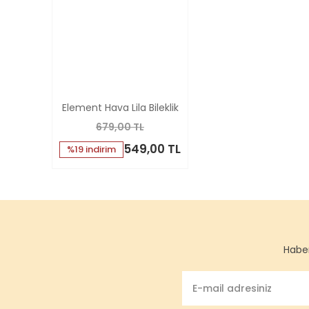
Element Hava Lila Bileklik
679,00 TL
549,00 TL
%19 indirim
Haber