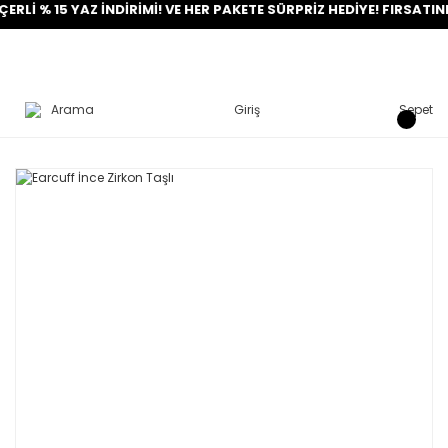
 % 15 YAZ İNDİRİMİ! VE HER PAKETE SÜRPRİZ HEDİYE! FIRSATINI YA
Arama
Giriş
Sepet