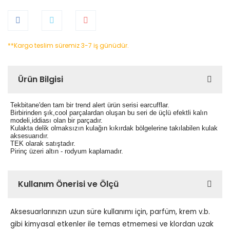
**Kargo teslim süremiz 3-7 iş günüdür.
Ürün Bilgisi
Tekbitane'den tam bir trend alert ürün serisi earcufflar.
Birbirinden şık,cool parçalardan oluşan bu seri de üçlü efektli kalın
modeli,iddiası olan bir parçadır.
Kulakta delik olmaksızın kulağın kıkırdak bölgelerine takılabilen kulak
aksesuarıdır.
TEK olarak satıştadır.
Pirinç üzeri altın - rodyum kaplamadır.
Kullanım Önerisi ve Ölçü
Aksesuarlarınızın uzun süre kullanımı için, parfüm, krem v.b.
gibi kimyasal etkenler ile temas etmemesi ve klordan uzak