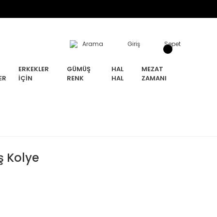
Arama
Giriş
Sepet
ERKEKLER
GÜMÜŞ
HAL
MEZAT
ER
İÇIN
RENK
HAL
ZAMANI
ş Kolye