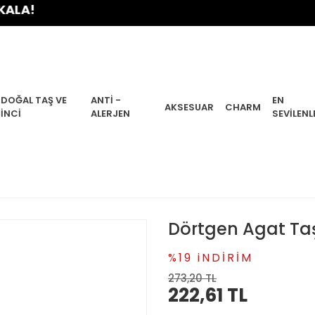
A!
DOĞAL TAŞ VE
ANTI -
EN
AKSESUAR
CHARM
İNCI
ALERJEN
SEVILENL
Dörtgen Agat Ta
%19 iNDİRİM
273,20 TL
222,61 TL