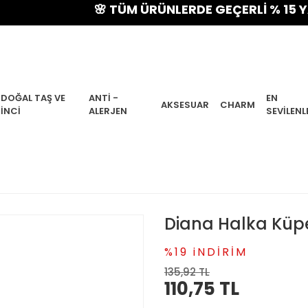
🌸 TÜM ÜRÜNLERDE GEÇERLİ % 15 YAZ İND
DOĞAL TAŞ VE
ANTI -
EN
AKSESUAR
CHARM
İNCI
ALERJEN
SEVILENL
Diana Halka Küp
%19 iNDİRİM
135,92 TL
110,75 TL