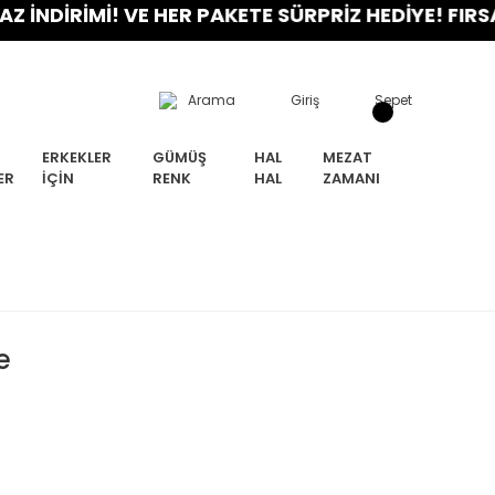
İRİMİ! VE HER PAKETE SÜRPRİZ HEDİYE! FIRSATINI
Arama
Giriş
Sepet
ERKEKLER
GÜMÜŞ
HAL
MEZAT
ER
İÇIN
RENK
HAL
ZAMANI
e