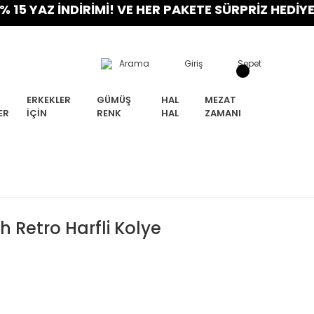
Z İNDİRİMİ! VE HER PAKETE SÜRPRİZ HEDİYE! FIRS
Arama
Giriş
Sepet
ERKEKLER
GÜMÜŞ
HAL
MEZAT
ER
İÇIN
RENK
HAL
ZAMANI
 Retro Harfli Kolye