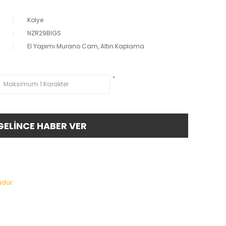
Kolye
NZR29BIGS
El Yapımı Murano Cam, Altın Kaplama
*
GELİNCE HABER VER
üdür.