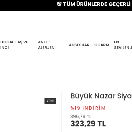
🌸 TÜM ÜRÜNLERDE GEÇERLİ % 15 YA
DOĞAL TAŞ VE
ANTI -
EN
AKSESUAR
CHARM
İNCI
ALERJEN
SEVILENL
Büyük Nazar Siyah
YENİ
%19 iNDİRİM
396,76 TL
323,29 TL