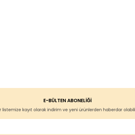
E-BÜLTEN ABONELİĞİ
 listemize kayıt olarak indirim ve yeni ürünlerden haberdar olabilir