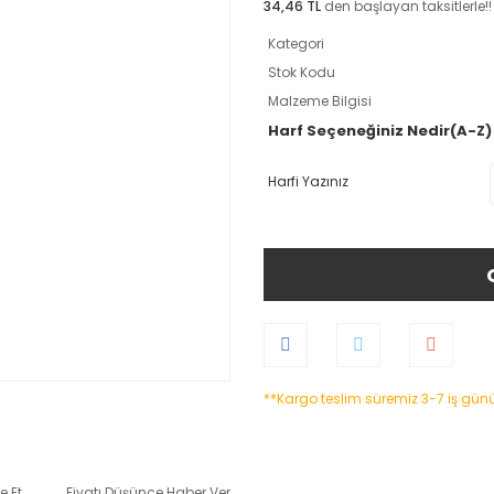
34,46 TL
den başlayan taksitlerle!!
Kategori
Stok Kodu
Malzeme Bilgisi
Harf Seçeneğiniz Nedir(A-Z)
Harfi Yazınız
**Kargo teslim süremiz 3-7 iş gün
e Et
Fiyatı Düşünce Haber Ver