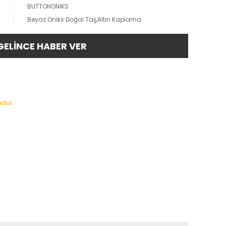
BUTTONONIKS
Beyaz Oniks Doğal Taş,Altın Kaplama
GELİNCE HABER VER
üdür.