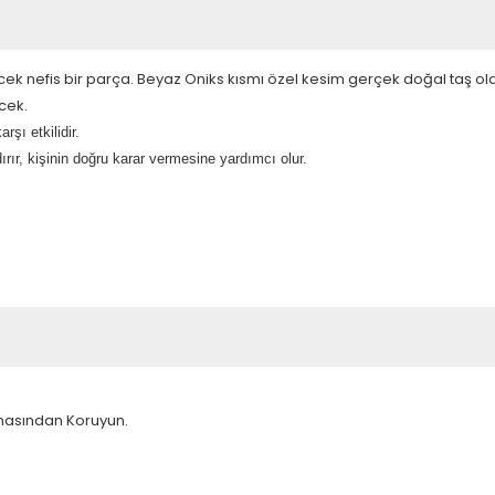
ecek nefis bir parça. Beyaz Oniks kısmı özel kesim gerçek doğal taş olar
ecek.
rşı etkilidir.
dırır, kişinin doğru karar vermesine yardımcı olur.
emasından Koruyun.