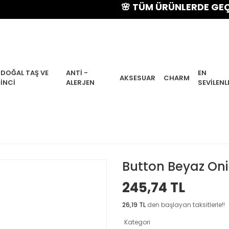
🌸 TÜM ÜRÜNLERDE GEÇERLİ % 
DOĞAL TAŞ VE
ANTI -
EN
AKSESUAR
CHARM
İNCI
ALERJEN
SEVILENL
Button Beyaz On
245,74 TL
26,19 TL
den başlayan taksitlerle!!
Kategori