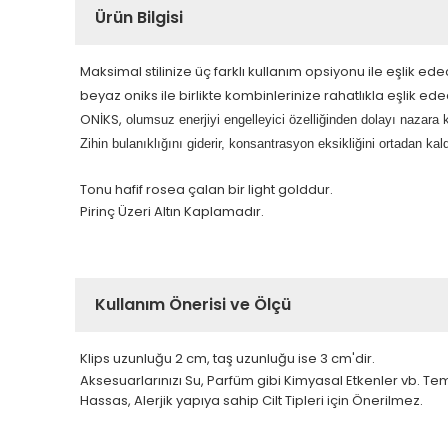
Ürün Bilgisi
Maksimal stilinize üç farklı kullanım opsiyonu ile eşlik ed
beyaz oniks ile birlikte kombinlerinize rahatlıkla eşlik ed
ONİKS,
o
lumsuz enerjiyi engelleyici özelliğinden dolayı nazara ka
Zihin bulanıklığını giderir, konsantrasyon eksikliğini ortadan kal
Tonu hafif rosea çalan bir light golddur.
Pirinç Üzeri Altın Kaplamadır.
Kullanım Önerisi ve Ölçü
Klips uzunluğu 2 cm, taş uzunluğu ise 3 cm'dir.
Aksesuarlarınızı Su, Parfüm gibi Kimyasal Etkenler vb. T
Hassas, Alerjik yapıya sahip Cilt Tipleri için Önerilmez.