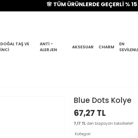
🌸 TÜM ÜRÜNLERDE GEÇERLİ % 15 YAZ İ
DOĞAL TAŞ VE
ANTI -
EN
AKSESUAR
CHARM
İNCI
ALERJEN
SEVILENL
Blue Dots Kolye
67,27 TL
7,17 TL
den başlayan taksitlerle!!
Kategori