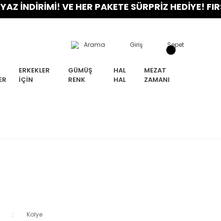
NDİRİMİ! VE HER PAKETE SÜRPRİZ HEDİYE! FIRSATI
Arama
Giriş
Sepet
ERKEKLER
GÜMÜŞ
HAL
MEZAT
ER
İÇIN
RENK
HAL
ZAMANI
Kolye