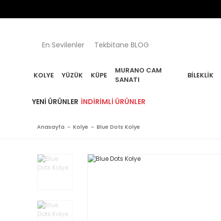
En Sevilenler
Tekbitane BLOG
MURANO CAM
KOLYE
YÜZÜK
KÜPE
BILEKLIK
SANATI
YENI ÜRÜNLER
İNDIRIMLI ÜRÜNLER
Anasayfa
Kolye
Blue Dots Kolye