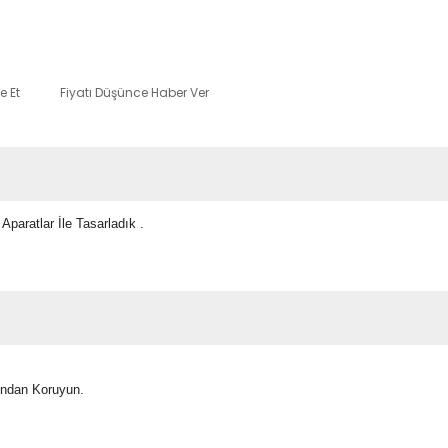
e Et
Fiyatı Düşünce Haber Ver
paratlar İle Tasarladık .
ından Koruyun.