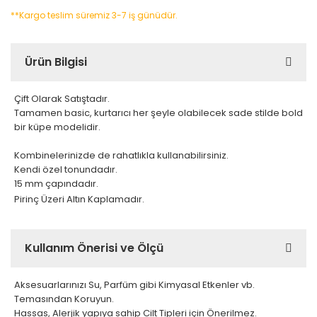
**Kargo teslim süremiz 3-7 iş günüdür.
Ürün Bilgisi
Çift Olarak Satıştadır.
Tamamen basic, kurtarıcı her şeyle olabilecek sade stilde bold
bir küpe modelidir.
Kombinelerinizde de rahatlıkla kullanabilirsiniz.
Kendi özel tonundadır.
15 mm çapındadır.
Pirinç Üzeri Altın Kaplamadır.
Kullanım Önerisi ve Ölçü
Aksesuarlarınızı Su, Parfüm gibi Kimyasal Etkenler vb.
Temasından Koruyun.
Hassas, Alerjik yapıya sahip Cilt Tipleri için Önerilmez.