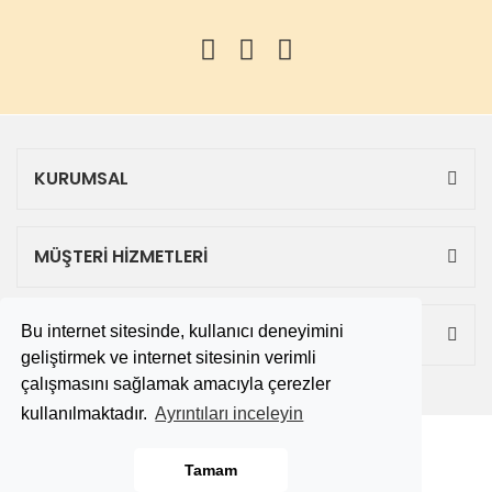
KURUMSAL
MÜŞTERİ HİZMETLERİ
Bu internet sitesinde, kullanıcı deneyimini
ALIŞVERİŞ
geliştirmek ve internet sitesinin verimli
çalışmasını sağlamak amacıyla çerezler
kullanılmaktadır.
Ayrıntıları inceleyin
Copyright 2019 © tekbitane.com
Tamam