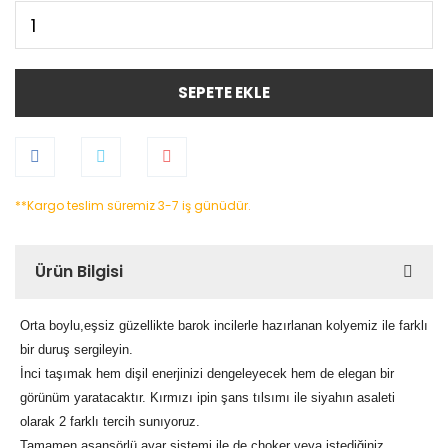
SEPETE EKLE
**Kargo teslim süremiz 3-7 iş günüdür.
Ürün Bilgisi
Orta boylu,eşsiz güzellikte barok incilerle hazırlanan kolyemiz ile farklı
bir duruş sergileyin.
İnci taşımak hem dişil enerjinizi dengeleyecek hem de elegan bir
görünüm yaratacaktır. Kırmızı ipin şans tılsımı ile siyahın asaleti
olarak 2 farklı tercih sunıyoruz.
Tamamen asansörlü ayar sistemi ile de choker veya istediğiniz