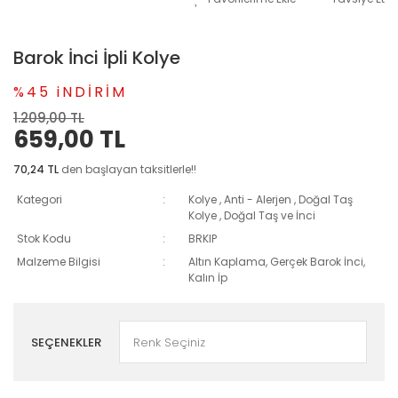
Barok İnci İpli Kolye
%45 iNDİRİM
1.209,00 TL
659,00 TL
70,24 TL
den başlayan taksitlerle!!
Kategori
Kolye
,
Anti - Alerjen
,
Doğal Taş
Kolye
,
Doğal Taş ve İnci
Stok Kodu
BRKIP
Malzeme Bilgisi
Altın Kaplama, Gerçek Barok İnci,
Kalın İp
SEÇENEKLER