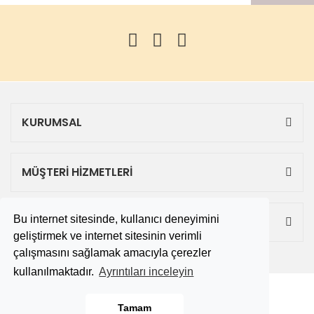
KURUMSAL
MÜŞTERİ HİZMETLERİ
Bu internet sitesinde, kullanıcı deneyimini
ALIŞVERİŞ
geliştirmek ve internet sitesinin verimli
çalışmasını sağlamak amacıyla çerezler
kullanılmaktadır.
Ayrıntıları inceleyin
Copyright 2019 © tekbitane.com
Tamam