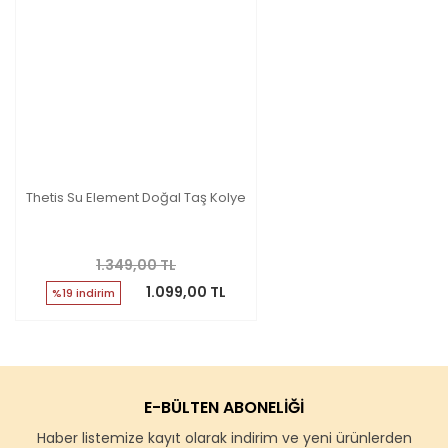
Thetis Su Element Doğal Taş Kolye
1.349,00 TL
1.099,00 TL
%19 indirim
E-BÜLTEN ABONELİĞİ
Haber listemize kayıt olarak indirim ve yeni ürünlerden