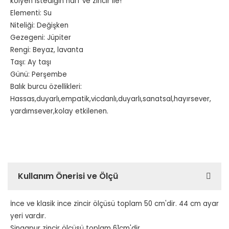
kolyen istediğin harf ve zincir ile!
Elementi: Su
Niteliği: Değişken
Gezegeni: Jüpiter
Rengi: Beyaz, lavanta
Taşı: Ay taşı
Günü: Perşembe
Balık burcu özellikleri:
Hassas,duyarlı,empatik,vicdanlı,duyarlı,sanatsal,hayırsever,
yardımsever,kolay etkilenen.
Kullanım Önerisi ve Ölçü
İnce ve klasik ince zincir ölçüsü toplam 50 cm'dir. 44 cm ayar
yeri vardır.
Singapur zincir ölçüsü toplam 61cm'dir.