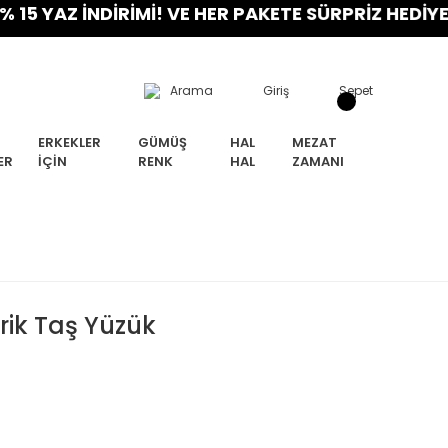
Z İNDİRİMİ! VE HER PAKETE SÜRPRİZ HEDİYE! FIRS
Arama
Giriş
Sepet
ERKEKLER
GÜMÜŞ
HAL
MEZAT
ER
İÇIN
RENK
HAL
ZAMANI
rik Taş Yüzük