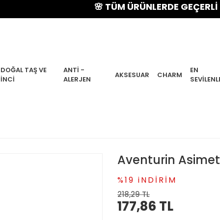
🌸 TÜM ÜRÜNLERDE GEÇERLİ % 15 YA
DOĞAL TAŞ VE
ANTI -
EN
AKSESUAR
CHARM
İNCI
ALERJEN
SEVILENL
Aventurin Asimet
%19 iNDİRİM
218,29 TL
177,86 TL