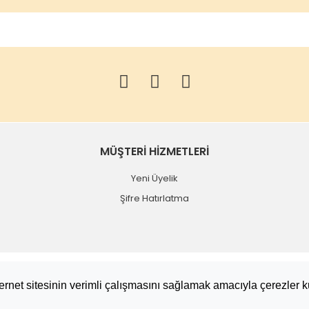
MÜŞTERİ HİZMETLERİ
Yeni Üyelik
Şifre Hatırlatma
nternet sitesinin verimli çalışmasını sağlamak amacıyla çerezler k
ile
ideasoft
e-