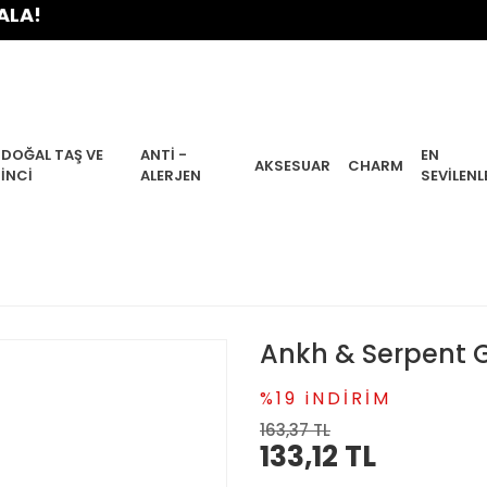
DOĞAL TAŞ VE
ANTI -
EN
AKSESUAR
CHARM
İNCI
ALERJEN
SEVILENL
Ankh & Serpent G
%19 iNDİRİM
163,37 TL
133,12 TL