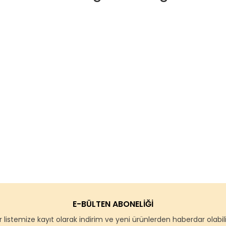
E-BÜLTEN ABONELİĞİ
 listemize kayıt olarak indirim ve yeni ürünlerden haberdar olabilir