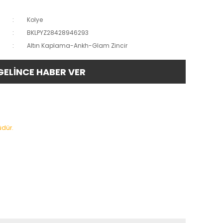
Kolye
BKLPYZ28428946293
Altın Kaplama-Ankh-Glam Zincir
GELİNCE HABER VER
üdür.