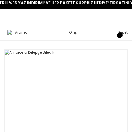
15 YAZ İNDİRİMİ! VE HER PAKETE SÜRPRİZ HEDİYE! FIRSATINI YAKAL
Arama
Giriş
Sepet