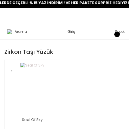
RDE GEÇERLİ % 15 YAZ İNDİRİMİ! VE HER PAKETE SÜRPRİZ HEDİYE! F
Arama
Giriş
Sepet
Zirkon Taşı Yüzük
Seal Of Sky