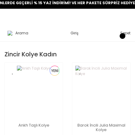
ERDE GEÇERLİ % 15 YAZ İNDİRİMİ! VE HER PAKETE SÜRPRİZ HEDİYE! 
Arama
Giriş
Sepet
Zincir Kolye Kadın
YENİ
Ankh Taşlı Kolye
Barok İncili Julia Maximal
Kolye