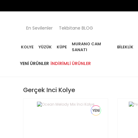
En Sevilenler
Tekbitane BLOG
MURANO CAM
KOLYE
YÜZÜK
KÜPE
BILEKLIK
SANATI
YENI ÜRÜNLER
İNDIRIMLI ÜRÜNLER
Gerçek Inci Kolye
YENİ