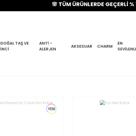
🌸 TÜM ÜRÜNLERDE GEÇERLİ % 15 YA
DOĞAL TAŞ VE
ANTI -
EN
AKSESUAR
CHARM
İNCI
ALERJEN
SEVILENL
YENİ