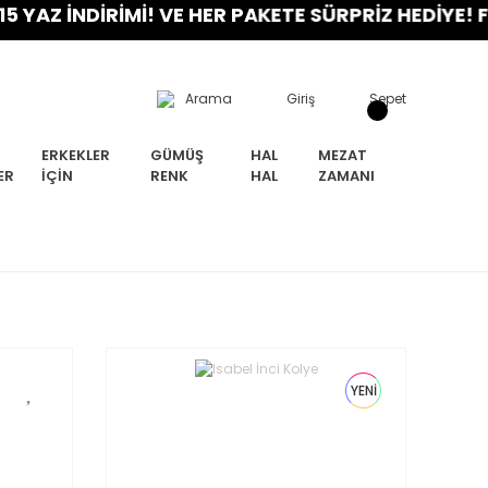
Z İNDİRİMİ! VE HER PAKETE SÜRPRİZ HEDİYE! FIRS
Arama
Giriş
Sepet
ERKEKLER
GÜMÜŞ
HAL
MEZAT
ER
İÇIN
RENK
HAL
ZAMANI
YENİ