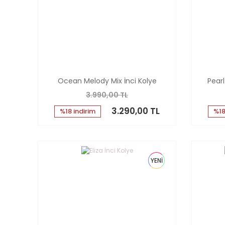
Ocean Melody Mix İnci Kolye
Pearl
3.990,00 TL
3.290,00 TL
%18 indirim
%18
YENİ