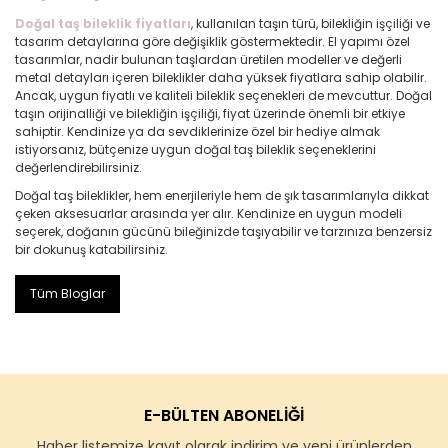
Doğal taş bileklik fiyatları
, kullanılan taşın türü, bilekliğin işçiliği ve
tasarım detaylarına göre değişiklik göstermektedir. El yapımı özel
tasarımlar, nadir bulunan taşlardan üretilen modeller ve değerli
metal detayları içeren bileklikler daha yüksek fiyatlara sahip olabilir.
Ancak, uygun fiyatlı ve kaliteli bileklik seçenekleri de mevcuttur. Doğal
taşın orijinalliği ve bilekliğin işçiliği, fiyat üzerinde önemli bir etkiye
sahiptir. Kendinize ya da sevdiklerinize özel bir hediye almak
istiyorsanız, bütçenize uygun doğal taş bileklik seçeneklerini
değerlendirebilirsiniz.
Doğal taş bileklikler, hem enerjileriyle hem de şık tasarımlarıyla dikkat
çeken aksesuarlar arasında yer alır. Kendinize en uygun modeli
seçerek, doğanın gücünü bileğinizde taşıyabilir ve tarzınıza benzersiz
bir dokunuş katabilirsiniz.
Tüm Bloglar
E-BÜLTEN ABONELİĞİ
Haber listemize kayıt olarak indirim ve yeni ürünlerden