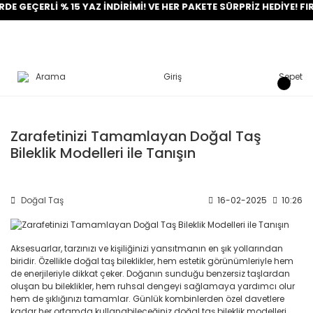
 GEÇERLİ % 15 YAZ İNDİRİMİ! VE HER PAKETE SÜRPRİZ HEDİYE! FIRS
Arama
Giriş
Sepet
Zarafetinizi Tamamlayan Doğal Taş
Bileklik Modelleri ile Tanışın
Doğal Taş
16-02-2025
10:26
Aksesuarlar, tarzınızı ve kişiliğinizi yansıtmanın en şık yollarından
biridir. Özellikle doğal taş bileklikler, hem estetik görünümleriyle hem
de enerjileriyle dikkat çeker. Doğanın sunduğu benzersiz taşlardan
oluşan bu bileklikler, hem ruhsal dengeyi sağlamaya yardımcı olur
hem de şıklığınızı tamamlar. Günlük kombinlerden özel davetlere
kadar her ortamda kullanabileceğiniz doğal taş bileklik modelleri,