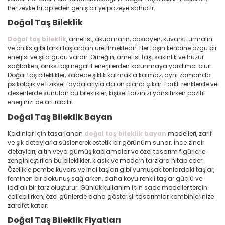
her zevke hitap eden geniş bir yelpazeye sahiptir.
Doğal Taş Bileklik
Doğal taş bileklik
, ametist, akuamarin, obsidyen, kuvars, turmalin
ve oniks gibi farklı taşlardan üretilmektedir. Her taşın kendine özgü bir
enerjisi ve şifa gücü vardır. Örneğin, ametist taşı sakinlik ve huzur
sağlarken, oniks taşı negatif enerjilerden korunmaya yardımcı olur.
Doğal taş bileklikler, sadece şıklık katmakla kalmaz, aynı zamanda
psikolojik ve fiziksel faydalarıyla da ön plana çıkar. Farklı renklerde ve
desenlerde sunulan bu bileklikler, kişisel tarzınızı yansıtırken pozitif
enerjinizi de artırabilir.
Doğal Taş Bileklik Bayan
Kadınlar için tasarlanan
doğal taş bileklik bayan
modelleri, zarif
ve şık detaylarla süslenerek estetik bir görünüm sunar. İnce zincir
detayları, altın veya gümüş kaplamalar ve özel tasarım figürlerle
zenginleştirilen bu bileklikler, klasik ve modern tarzlara hitap eder.
Özellikle pembe kuvars ve inci taşları gibi yumuşak tonlardaki taşlar,
feminen bir dokunuş sağlarken, daha koyu renkli taşlar güçlü ve
iddialı bir tarz oluşturur. Günlük kullanım için sade modeller tercih
edilebilirken, özel günlerde daha gösterişli tasarımlar kombinlerinize
zarafet katar.
Doğal Taş Bileklik Fiyatları