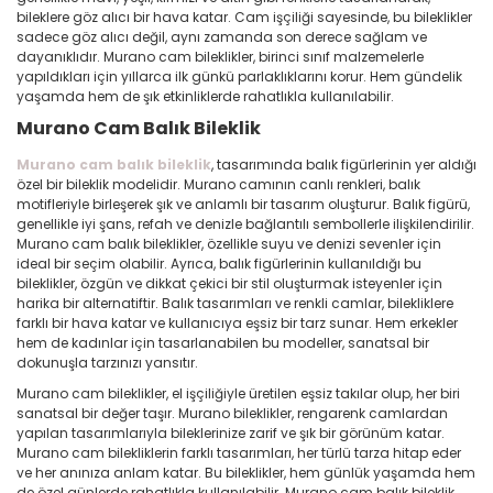
bileklere göz alıcı bir hava katar. Cam işçiliği sayesinde, bu bileklikler
sadece göz alıcı değil, aynı zamanda son derece sağlam ve
dayanıklıdır. Murano cam bileklikler, birinci sınıf malzemelerle
yapıldıkları için yıllarca ilk günkü parlaklıklarını korur. Hem gündelik
yaşamda hem de şık etkinliklerde rahatlıkla kullanılabilir.
Murano Cam Balık Bileklik
Murano cam balık bileklik
, tasarımında balık figürlerinin yer aldığı
özel bir bileklik modelidir. Murano camının canlı renkleri, balık
motifleriyle birleşerek şık ve anlamlı bir tasarım oluşturur. Balık figürü,
genellikle iyi şans, refah ve denizle bağlantılı sembollerle ilişkilendirilir.
Murano cam balık bileklikler, özellikle suyu ve denizi sevenler için
ideal bir seçim olabilir. Ayrıca, balık figürlerinin kullanıldığı bu
bileklikler, özgün ve dikkat çekici bir stil oluşturmak isteyenler için
harika bir alternatiftir. Balık tasarımları ve renkli camlar, bilekliklere
farklı bir hava katar ve kullanıcıya eşsiz bir tarz sunar. Hem erkekler
hem de kadınlar için tasarlanabilen bu modeller, sanatsal bir
dokunuşla tarzınızı yansıtır.
Murano cam bileklikler, el işçiliğiyle üretilen eşsiz takılar olup, her biri
sanatsal bir değer taşır. Murano bileklikler, rengarenk camlardan
yapılan tasarımlarıyla bileklerinize zarif ve şık bir görünüm katar.
Murano cam bilekliklerin farklı tasarımları, her türlü tarza hitap eder
ve her anınıza anlam katar. Bu bileklikler, hem günlük yaşamda hem
de özel günlerde rahatlıkla kullanılabilir. Murano cam balık bileklik