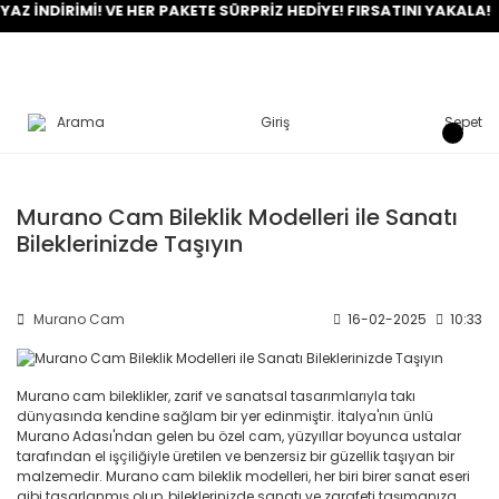
Z İNDİRİMİ! VE HER PAKETE SÜRPRİZ HEDİYE! FIRSATINI YAKALA!
Arama
Giriş
Sepet
Murano Cam Bileklik Modelleri ile Sanatı
Bileklerinizde Taşıyın
Murano Cam
16-02-2025
10:33
Murano cam bileklikler, zarif ve sanatsal tasarımlarıyla takı
dünyasında kendine sağlam bir yer edinmiştir. İtalya'nın ünlü
Murano Adası'ndan gelen bu özel cam, yüzyıllar boyunca ustalar
tarafından el işçiliğiyle üretilen ve benzersiz bir güzellik taşıyan bir
malzemedir. Murano cam bileklik modelleri, her biri birer sanat eseri
gibi tasarlanmış olup, bileklerinizde sanatı ve zarafeti taşımanıza