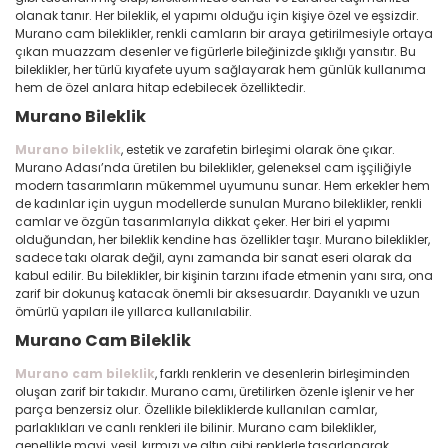
olanak tanır. Her bileklik, el yapımı olduğu için kişiye özel ve eşsizdir.
Murano cam bileklikler, renkli camların bir araya getirilmesiyle ortaya
çıkan muazzam desenler ve figürlerle bileğinizde şıklığı yansıtır. Bu
bileklikler, her türlü kıyafete uyum sağlayarak hem günlük kullanıma
hem de özel anlara hitap edebilecek özelliktedir.
Murano Bileklik
Murano bileklik
, estetik ve zarafetin birleşimi olarak öne çıkar.
Murano Adası’nda üretilen bu bileklikler, geleneksel cam işçiliğiyle
modern tasarımların mükemmel uyumunu sunar. Hem erkekler hem
de kadınlar için uygun modellerde sunulan Murano bileklikler, renkli
camlar ve özgün tasarımlarıyla dikkat çeker. Her biri el yapımı
olduğundan, her bileklik kendine has özellikler taşır. Murano bileklikler,
sadece takı olarak değil, aynı zamanda bir sanat eseri olarak da
kabul edilir. Bu bileklikler, bir kişinin tarzını ifade etmenin yanı sıra, ona
zarif bir dokunuş katacak önemli bir aksesuardır. Dayanıklı ve uzun
ömürlü yapıları ile yıllarca kullanılabilir.
Murano Cam Bileklik
Murano cam bileklik
, farklı renklerin ve desenlerin birleşiminden
oluşan zarif bir takıdır. Murano camı, üretilirken özenle işlenir ve her
parça benzersiz olur. Özellikle bilekliklerde kullanılan camlar,
parlaklıkları ve canlı renkleri ile bilinir. Murano cam bileklikler,
genellikle mavi, yeşil, kırmızı ve altın gibi renklerle tasarlanarak,