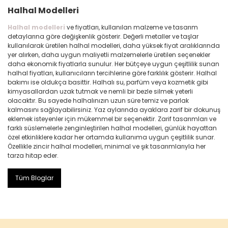
Halhal Modelleri
Halhal modelleri
ve fiyatları, kullanılan malzeme ve tasarım
detaylarına göre değişkenlik gösterir. Değerli metaller ve taşlar
kullanılarak üretilen halhal modelleri, daha yüksek fiyat aralıklarında
yer alırken, daha uygun maliyetli malzemelerle üretilen seçenekler
daha ekonomik fiyatlarla sunulur. Her bütçeye uygun çeşitlilik sunan
halhal fiyatları, kullanıcıların tercihlerine göre farklılık gösterir. Halhal
bakımı ise oldukça basittir. Halhalı su, parfüm veya kozmetik gibi
kimyasallardan uzak tutmak ve nemli bir bezle silmek yeterli
olacaktır. Bu sayede halhalınızın uzun süre temiz ve parlak
kalmasını sağlayabilirsiniz. Yaz aylarında ayaklara zarif bir dokunuş
eklemek isteyenler için mükemmel bir seçenektir. Zarif tasarımları ve
farklı süslemelerle zenginleştirilen halhal modelleri, günlük hayattan
özel etkinliklere kadar her ortamda kullanıma uygun çeşitlilik sunar.
Özellikle zincir halhal modelleri, minimal ve şık tasarımlarıyla her
tarza hitap eder.
Tüm Bloglar