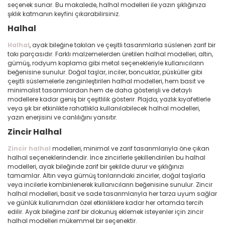
seçenek sunar. Bu makalede, halhal modelleri ile yazın şıklığınıza
şıklık katmanın keyfini çıkarabilirsiniz.
Halhal
Halhal
, ayak bileğine takılan ve çeşitli tasarımlarla süslenen zarif bir
takı parçasıdır. Farklı malzemelerden üretilen halhal modelleri, altın,
gümüş, rodyum kaplama gibi metal seçenekleriyle kullanıcıların
beğenisine sunulur. Doğal taşlar, inciler, boncuklar, püsküller gibi
çeşitli süslemelerle zenginleştirilen halhal modelleri, hem basit ve
minimalist tasarımlardan hem de daha gösterişli ve detaylı
modellere kadar geniş bir çeşitlilik gösterir. Plajda, yazlık kıyafetlerle
veya şık bir etkinlikte rahatlıkla kullanılabilecek halhal modelleri,
yazın enerjisini ve canlılığını yansıtır.
Zincir Halhal
Zincir halhal
modelleri, minimal ve zarif tasarımlarıyla öne çıkan
halhal seçeneklerindendir. İnce zincirlerle şekillendirilen bu halhal
modelleri, ayak bileğinde zarif bir şekilde durur ve şıklığınızı
tamamlar. Altın veya gümüş tonlarındaki zincirler, doğal taşlarla
veya incilerle kombinlenerek kullanıcıların beğenisine sunulur. Zincir
halhal modelleri, basit ve sade tasarımlarıyla her tarza uyum sağlar
ve günlük kullanımdan özel etkinliklere kadar her ortamda tercih
edilir. Ayak bileğine zarif bir dokunuş eklemek isteyenler için zincir
halhal modelleri mükemmel bir seçenektir.