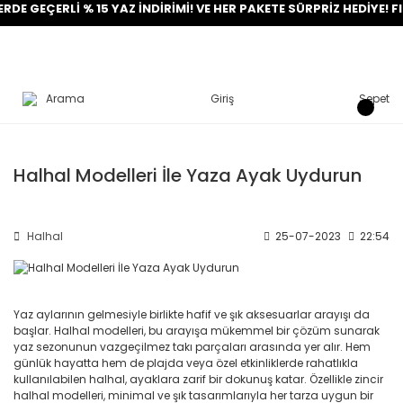
E GEÇERLİ % 15 YAZ İNDİRİMİ! VE HER PAKETE SÜRPRİZ HEDİYE! FIR
Arama
Giriş
Sepet
Halhal Modelleri İle Yaza Ayak Uydurun
Halhal
25-07-2023
22:54
Yaz aylarının gelmesiyle birlikte hafif ve şık aksesuarlar arayışı da
başlar. Halhal modelleri, bu arayışa mükemmel bir çözüm sunarak
yaz sezonunun vazgeçilmez takı parçaları arasında yer alır. Hem
günlük hayatta hem de plajda veya özel etkinliklerde rahatlıkla
kullanılabilen halhal, ayaklara zarif bir dokunuş katar. Özellikle zincir
halhal modelleri, minimal ve şık tasarımlarıyla her tarza uygun bir