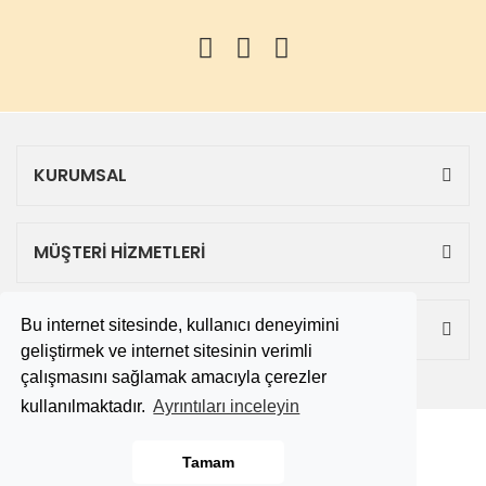
KURUMSAL
MÜŞTERİ HİZMETLERİ
Bu internet sitesinde, kullanıcı deneyimini
ALIŞVERİŞ
geliştirmek ve internet sitesinin verimli
çalışmasını sağlamak amacıyla çerezler
kullanılmaktadır.
Ayrıntıları inceleyin
Copyright 2019 © tekbitane.com
Tamam