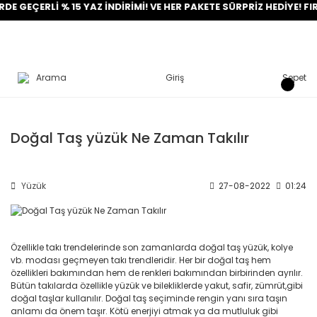
 GEÇERLİ % 15 YAZ İNDİRİMİ! VE HER PAKETE SÜRPRİZ HEDİYE! FIR
Arama
Giriş
Sepet
Doğal Taş yüzük Ne Zaman Takılır
Yüzük
27-08-2022
01:24
Özellikle takı trendelerinde son zamanlarda doğal taş yüzük, kolye
vb. modası geçmeyen takı trendleridir. Her bir doğal taş hem
özellikleri bakımından hem de renkleri bakımından birbirinden ayrılır.
Bütün takılarda özellikle yüzük ve bilekliklerde yakut, safir, zümrüt,gibi
doğal taşlar kullanılır. Doğal taş seçiminde rengin yanı sıra taşın
anlamı da önem taşır. Kötü enerjiyi atmak ya da mutluluk gibi