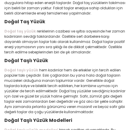
duygulara hitap eden enerjili taşlardır. Doğal taş yüzüklerin takılması
için belirli bir zaman yoktur. Fakat taşlar enerjiye sahip oldukları için
belirli dönemlerde enerji temizlemesi yapılmalıdır.
Doğal Taş Yüzük
Doğal taş yüzük
renklerinin cazibesi ve ışıltısı sayesinde her zaman
kadınların sevdiği takılardandır. Özellikle sert darbelere karşı
dayanıklı olmayan taşlar takı olarak kullanılmaz. Doğal taşlar pozitif
enerji yaymasının yanı sıra şıklığı ile de dikkat çekmektedir. Özellikle
tercih edilme sebeplerinden biri de şık olmalarıdır.
Doğal Taşlı Yüzük
Doğal taşlı yüzük
hem kadınlar hem de erkekler için tercih edilen
popüler takı çeşididir. Eski çağlardan bu yana hala doğal taşların
mucizeleri olduğuna inanan toplumlar vardır. Genellikle doğal
taşlarda kolye ve bileklik tercih edilirken, her kombine uyması için
yüzükler de tercih edilmektedir. Doğal taş yüzükler sevdiğiniz kadınlar
için özel ve güzel bir yüzük haline gelmiştir. Safir, zümrüt gibi değerli
taşlar eski zamanlardan beri değerlidir ve göz alıcı bir şekle sahiptir.
Aynı zamanda pırlanta görünümü veren mozanit ve beyaz safir gibi
değerli taşlar da çoğu yüzüklerde kullanılmaktadır.
Doğal Taşlı Yüzük Modelleri
Doğal taşlı yüzük modelleri
birçok çeşitten oluşmaktadır. Bu