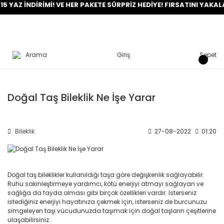
YAZ İNDİRİMİ! VE HER PAKETE SÜRPRİZ HEDİYE! FIRSATINI YAKALA!
Arama
Giriş
Sepet
Doğal Taş Bileklik Ne İşe Yarar
Bileklik
27-08-2022
01:20
Doğal taş bileklikler kullanıldığı taşa göre değişkenlik sağlayabilir.
Ruhu sakinleştirmeye yardımcı, kötü enerjiyi atmayı sağlayan ve
sağlığa da fayda olması gibi birçok özellikleri vardır. İsterseniz
istediğiniz enerjiyi hayatınıza çekmek için, isterseniz de burcunuzu
simgeleyen taşı vücudunuzda taşımak için doğal taşların çeşitlerine
ulaşabilirsiniz.