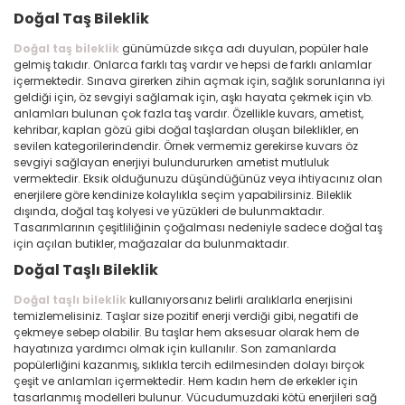
Doğal Taş Bileklik
Doğal taş bileklik
günümüzde sıkça adı duyulan, popüler hale
gelmiş takıdır. Onlarca farklı taş vardır ve hepsi de farklı anlamlar
içermektedir. Sınava girerken zihin açmak için, sağlık sorunlarına iyi
geldiği için, öz sevgiyi sağlamak için, aşkı hayata çekmek için vb.
anlamları bulunan çok fazla taş vardır. Özellikle kuvars, ametist,
kehribar, kaplan gözü gibi doğal taşlardan oluşan bileklikler, en
sevilen kategorilerindendir. Örnek vermemiz gerekirse kuvars öz
sevgiyi sağlayan enerjiyi bulundururken ametist mutluluk
vermektedir. Eksik olduğunuzu düşündüğünüz veya ihtiyacınız olan
enerjilere göre kendinize kolaylıkla seçim yapabilirsiniz. Bileklik
dışında, doğal taş kolyesi ve yüzükleri de bulunmaktadır.
Tasarımlarının çeşitliliğinin çoğalması nedeniyle sadece doğal taş
için açılan butikler, mağazalar da bulunmaktadır.
Doğal Taşlı Bileklik
Doğal taşlı bileklik
kullanıyorsanız belirli aralıklarla enerjisini
temizlemelisiniz. Taşlar size pozitif enerji verdiği gibi, negatifi de
çekmeye sebep olabilir. Bu taşlar hem aksesuar olarak hem de
hayatınıza yardımcı olmak için kullanılır. Son zamanlarda
popülerliğini kazanmış, sıklıkla tercih edilmesinden dolayı birçok
çeşit ve anlamları içermektedir. Hem kadın hem de erkekler için
tasarlanmış modelleri bulunur. Vücudumuzdaki kötü enerjileri sağ