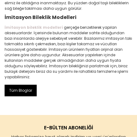
elimiz ile atıldığına inanmaktayız. Bu yüzden doğal taşlı bilekliklerin
sağ bileğe takılması daha uygun görülür.
İmitasyon Bileklik Modelleri
İmitasyon bileklik modelleri
gerçeğe benzetilerek yapılan
aksesuarlardır. İçerisinde bulunan maddeler sahte olduğundan
bazı insanlarda alerjiye sebebiyet verebilir. Bazılarımız imitasyon takı
takmakta sıkıntı çekmezken, bazı kişiler takamaz ve vücutları
hassasiyet gösterebilir. İmitasyon ürünlerin fiyatları orijinal olan
ürünlere göre daha uygundur. Aksesuarlar yapılırken içinde
kullanılan maddeler gerçek olmadığından daha uygun fiyata
olduğunu söyleyebiliriz. İmitasyon bilekliğinizi parlatmak için, biraz
bulaşık deterjanı biraz da su yardımı ile rahatlıkla temizleme işlemi
yapabilirsiniz.
Tüm Bloglar
E-BÜLTEN ABONELİĞİ
Haber listemize kayıt olarak indirim ve yeni ürünlerden